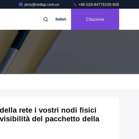
jerry@nettap.com.cn
+86-028-84776105-606
Citazione
Italian
lla rete i vostri nodi fisici
 visibilità del pacchetto della