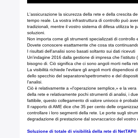
L'assicurazione la sicurezza della rete e della crescita d
tempo reale. La vostra infrastruttura di controllo può aver
tradizionali, mentre il vostro sistema di difesa utilizza le 
soluzioni.
Non importa come gli strumenti specializzati di controllo
Dovete conoscere esattamente che cosa sta continuando
I risultati dell'analisi sono basati soltanto sui dati ricevuti
Un'indagine 2016 dalla gestione di impresa che l'istituto (
bisogno di. Ciò significa che ci sono angoli morti nella rete
La visibilità richiede l'evitare gli angoli morti dispendiosi
dello specchio del separatore/spettrometro e del dispositi
l'analisi.
Ciò è relativamente a «l'operazione semplice,» e la vera 
della rete e relativamente pochi strumenti di analisi, i d
fattibile, questo collegamento di valore univoco è proba
Il rapporto di AME dice che 35 per cento delle organizza
controllare i loro segmenti della rete. Le porte sugli stru
degradazione di prestazione dal sovraccarico del vostro d
Soluzione di totale di visibilità della rete di NetTAP® 