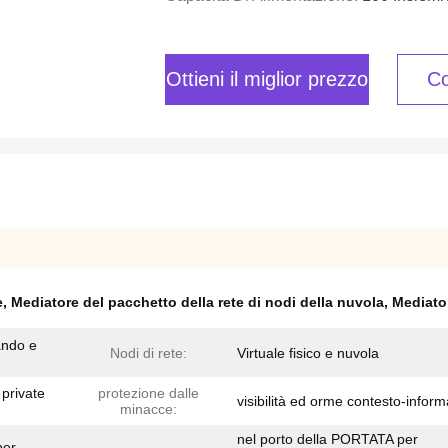
Ottieni il miglior prezzo
Co
e
,
Mediatore del pacchetto della rete di nodi della nuvola
,
Mediator
ando e
Nodi di rete:
Virtuale fisico e nuvola
 private
protezione dalle
visibilità ed orme contesto-inform
minacce:
nel porto della PORTATA per
per