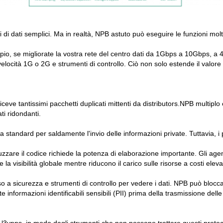
i di dati semplici. Ma in realtà, NPB astuto può eseguire le funzioni 
pio, se migliorate la vostra rete del centro dati da 1Gbps a 10Gbps, a 4
velocità 1G o 2G e strumenti di controllo. Ciò non solo estende il valore
 riceve tantissimi pacchetti duplicati mittenti da distributors.NPB multipl
i ridondanti.
ca standard per saldamente l'invio delle informazioni private. Tuttavia,
liuzzare il codice richiede la potenza di elaborazione importante. Gli ag
la visibilità globale mentre riducono il carico sulle risorse a costi elevat
a sicurezza e strumenti di controllo per vedere i dati. NPB può bloccare
e informazioni identificabili sensibili (PII) prima della trasmissione del