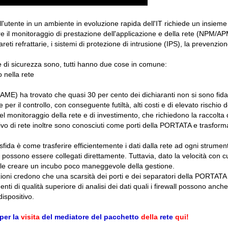
ell'utente in un ambiente in evoluzione rapida dell'IT richiede un insiem
e il monitoraggio di prestazione dell'applicazione e della rete (NPM/APM),
pareti refrattarie, i sistemi di protezione di intrusione (IPS), la prevenzio
 e di sicurezza sono, tutti hanno due cose in comune:
 nella rete
AME) ha trovato che quasi 30 per cento dei dichiaranti non si sono fidati 
 per il controllo, con conseguente futiltà, alti costi e di elevato rischio de
 del monitoraggio della rete e di investimento, che richiedono la raccolta d
vo di rete inoltre sono conosciuti come porti della PORTATA e trasformars
sfida è come trasferire efficientemente i dati dalla rete ad ogni strume
ue possono essere collegati direttamente. Tuttavia, dato la velocità con
bile creare un incubo poco maneggevole della gestione.
zioni credono che una scarsità dei porti e dei separatori della PORTAT
menti di qualità superiore di analisi dei dati quali i firewall possono an
ispositivo.
per la
visita
del mediatore del pacchetto
della
rete
qui!