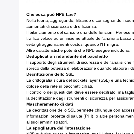
Che cosa può NPB fare?
Nella teoria, aggregando, filtrando e consegnando i suon
aumentati di sicurezza e di efficienza.
Il bilanciamento del carico è una delle funzioni. Per esem
traffico veloce ad un insieme attuale dell'analisi a bassa 
evita gli aggiornamenti costosi quando l'IT migra.
Altre caratteristiche potenti che NPB esegue includono:
Deduplication ridondante del pacchetto
Il supporto degli strumenti di sicurezza e dell'analisi che
spreco della potenza di elaborazione quando elabora i dat
Decrittazione dello SSL
La crittografia sicura del sockets layer (SSL) è una tecni
dolose della rete in pacchetti cifrati.
Il controllo dei questi dati deve essere decifrato, ma tag
la decrittazione dagli strumenti di sicurezza per assicurare 
Mascheramento di dati
La decrittazione dello SSL permette chiunque con accesso 
informazioni protette di salute (PHI), o altre personalment
ai suoi amministratori.
La spogliatura dell'intestazione