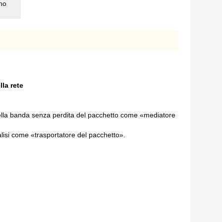
ano
lla rete
te della banda senza perdita del pacchetto come «mediatore
alisi come «trasportatore del pacchetto».