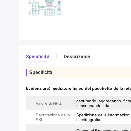
Specificità
Descrizione
Specificità
Evidenziare:
mediatore fisico del pacchetto della ret
catturando, aggregando, filtr
Valore di NPB:
consegnando i dati
Decrittazione dello
Spedizione delle informazioni
SSL:
di crittografia
Consegni il pacchetto giusto 