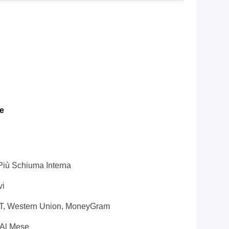
e
Più Schiuma Interna
vi
T/T, Western Union, MoneyGram
 Al Mese