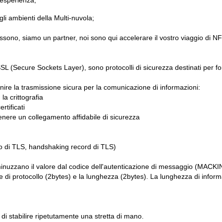
 esperienza;
li ambienti della Multi-nuvola;
possono, siamo un partner, noi sono qui accelerare il vostro viaggio di N
 (Secure Sockets Layer), sono protocolli di sicurezza destinati per forni
rnire la trasmissione sicura per la comunicazione di informazioni:
a crittografia
rtificati
antenere un collegamento affidabile di sicurezza
ato di TLS, handshaking record di TLS)
nuzzano il valore dal codice dell'autenticazione di messaggio (MACKINTO
one di protocollo (2bytes) e la lunghezza (2bytes). La lunghezza di infor
 di stabilire ripetutamente una stretta di mano.