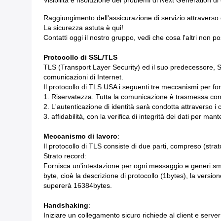
Visibilità e risoluzione dei problemi di Next Generation di
Raggiungimento dell'assicurazione di servizio attraverso g
La sicurezza astuta è qui!
Contatti oggi il nostro gruppo, vedi che cosa l'altri non 
Protocollo di SSL/TLS
TLS (Transport Layer Security) ed il suo predecessore, SSL
comunicazioni di Internet.
Il protocollo di TLS USA i seguenti tre meccanismi per fo
1. Riservatezza. Tutta la comunicazione è trasmessa con l
2. L'autenticazione di identità sarà condotta attraverso i ce
3. affidabilità, con la verifica di integrità dei dati per m
Meccanismo di lavoro
:
Il protocollo di TLS consiste di due parti, compreso (str
Strato record:
Fornisca un'intestazione per ogni messaggio e generi smi
byte, cioè la descrizione di protocollo (1bytes), la versi
supererà 16384bytes.
Handshaking
:
Iniziare un collegamento sicuro richiede al client e server