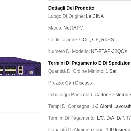
Dettagli Del Prodotto
Luogo Di Origine:
La CINA
Marca:
NetTAP®
Certificazione:
CCC, CE, RoHS
Numero Di Modello:
NT-FTAP-32QCX
Termini Di Pagamento E Di Spedizion
Quantità Di Ordine Minimo:
1 Set
Prezzo:
Can Discuss
Imballaggi Particolari:
Cartone Esterno 
Tempi Di Consegna:
1-3 Giorni Lavorati
Termini Di Pagamento:
L/C, D/A, D/P, 
Capacità Di Alimentazione:
100 Insiemi