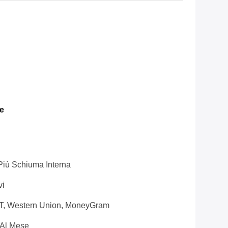
e
Più Schiuma Interna
vi
T/T, Western Union, MoneyGram
 Al Mese