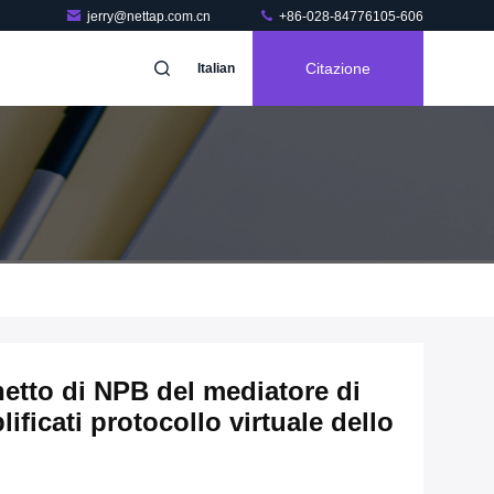
jerry@nettap.com.cn
+86-028-84776105-606
Citazione
Italian
etto di NPB del mediatore di
ificati protocollo virtuale dello