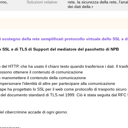
erno,
Soluzioni relative:
rete, la sicurezza della rete, l'anal
dei dati della r
sostegno della rete semplificati protocollo virtuale dello SSL e d
lo SSL e di TLS di Support del mediatore del pacchetto di NPB
 del HTTP, che ha usato il chiaro testo quando trasferisce i dati. Il trasf
zi possono ottenere il contenuto di comunicazione
no manomettere il contenuto della comunicazione
 impersonare l'identità di altre per partecipare alla comunicazione
tscape ha progettato lo SSL per il web come protocollo di trasporto sicur
ne del documento standard di TLS nel 1999. Ciò è stata seguita dal RF
del cibercrimine accade di ogni giorno.