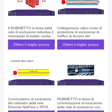
Il RUBINETTO in-linea della
Collegamento ottico misto di
rete di esclusione individua il
protezione di esclusione di
messaggio di battito cardiaco
traffico di Access del
per rispondere per WAF IPS
commutatore del
e FW
RUBINETTO ottico della rete
Ottieni il miglior prezzo
Ottieni il miglior prezzo
Commutatore di esclusione
RUBINETTO in-linea di
del rubinetto della rete
commutazione di esclusione
Ethernet NetFlow e IPFIX
della rete di esclusione con
centralizzati con il
l'equilibrio del carico per