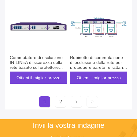
Commutatore di esclusione
Rubinetto di commutazione
IN-LINEA di sicurezza della
di esclusione della rete per
rete basato sul protettore
proteggere parete refrattaria
strategico di traffico del
e l'IPS per sicurezza in-linea
RUBINETTO della rete
della rete
Ottieni il miglior prezzo
Ottieni il miglior prezzo
1
2
Invii la vostra indagine