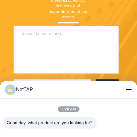
Inviateci la vostra 
richiesta e vi 
risponderemo al più 
presto.
Invia
NetTAP
5:20 AM
Good day, what product are you looking for?
Chengdu Shuwei Communication