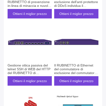
RUBINETTO di prevenzione
esclusione dell'anti protettore
in-linea di minaccia e nuvola
di DDoS individua il
virtuali o fisiche dalla banda
messaggio di battito cardiaco
risponde
Ottieni il miglior prezzo
Ottieni il miglior prezzo
Gestione ottica passiva del
Il RUBINETTO di Ethernet
telnet SSH di WEB del HTTP
del commutatore di
del RUBINETTO di
esclusione del commutatore
esclusione del commutatore
di rete individua il pacchetto
del pacchetto in-linea di
di battito cardiaco per
Ottieni il miglior prezzo
Ottieni il miglior prezzo
battito cardiaco
rispondere con il
bilanciamento del carico
dinamico