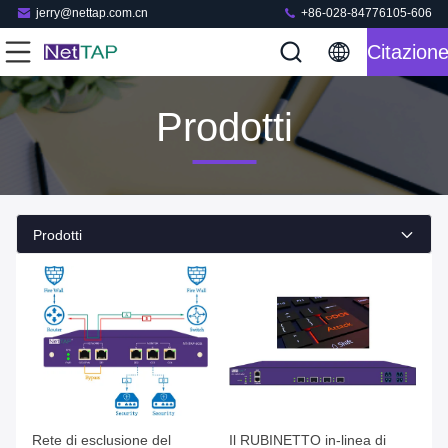
jerry@nettap.com.cn
+86-028-84776105-606
Citazion
Prodotti
Prodotti
Rete di esclusione del
Il RUBINETTO in-linea di