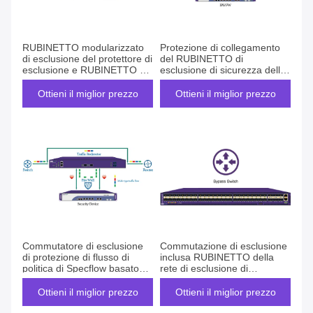
RUBINETTO modularizzato
Protezione di collegamento
di esclusione del protettore di
del RUBINETTO di
esclusione e RUBINETTO di
esclusione di sicurezza della
Ethernet per politica di
rete per traffico strategico del
SpecFlow
mediatore del pacchetto
Ottieni il miglior prezzo
Ottieni il miglior prezzo
Commutatore di esclusione
Commutazione di esclusione
di protezione di flusso di
inclusa RUBINETTO della
politica di Specflow basato
rete di esclusione di
sui venditori del mediatore
NetTAP® per la gestione
del pacchetto della rete
della rete
Ottieni il miglior prezzo
Ottieni il miglior prezzo