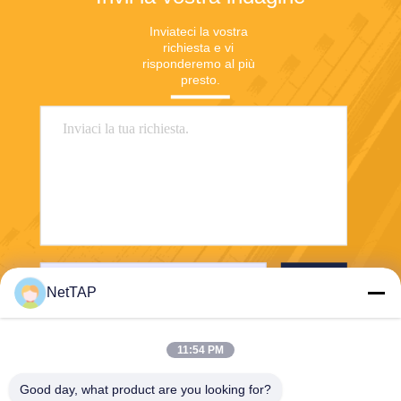
Inviateci la vostra 
richiesta e vi 
risponderemo al più 
presto.
Invia
NetTAP
11:54 PM
Good day, what product are you looking for?