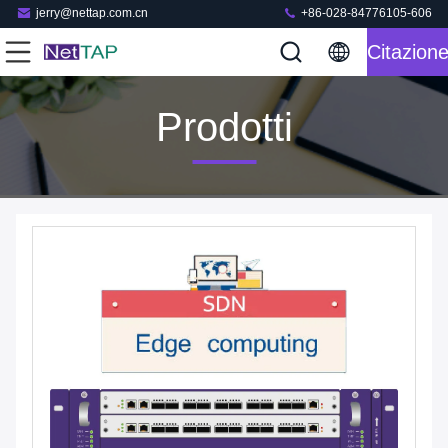
jerry@nettap.com.cn
+86-028-84776105-606
Citazion
Prodotti