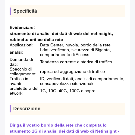
Specificità
Evidenziare:
strumento di analisi dei dati di web del netinsight
,
rubinetto critico della rete
Applicazioni:
Data Center, nuvola, bordo della rete
I dati verificano, sicurezza di Bigdata,
analisi:
comportamento di Access
Domanda di
Tendenza corrente e storica di traffico
dati:
Specchio di
replica ed aggregazione di traffico
collegamento:
Traffico in
ID, verifica di dati, analisi di comportamento,
avanti:
consapevolezza situazionale
architettura del
1G, 10G, 40G, 100G o sopra
etwork:
Descrizione
Diriga il vostro bordo della rete che computa lo
strumento 1G di analisi dei dati di web di Netinsight -