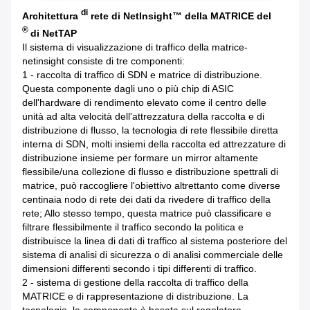
di
Architettura
rete di NetInsight™ della MATRICE del
®
di
NetTAP
Il sistema di visualizzazione di traffico della matrice-
netinsight consiste di tre componenti:
1 - raccolta di traffico di SDN e matrice di distribuzione.
Questa componente dagli uno o più chip di ASIC
dell'hardware di rendimento elevato come il centro delle
unità ad alta velocità dell'attrezzatura della raccolta e di
distribuzione di flusso, la tecnologia di rete flessibile diretta
interna di SDN, molti insiemi della raccolta ed attrezzature di
distribuzione insieme per formare un mirror altamente
flessibile/una collezione di flusso e distribuzione spettrali di
matrice, può raccogliere l'obiettivo altrettanto come diverse
centinaia nodo di rete dei dati da rivedere di traffico della
rete; Allo stesso tempo, questa matrice può classificare e
filtrare flessibilmente il traffico secondo la politica e
distribuisce la linea di dati di traffico al sistema posteriore del
sistema di analisi di sicurezza o di analisi commerciale delle
dimensioni differenti secondo i tipi differenti di traffico.
2 - sistema di gestione della raccolta di traffico della
MATRICE e di rappresentazione di distribuzione. La
tecnologia, la componente è basata sul regolatore