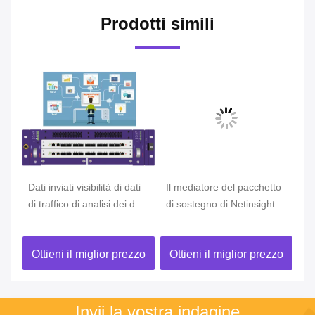
Prodotti simili
Dati inviati visibilità di dati
Il mediatore del pacchetto
Ac
di
di traffico di analisi dei dati
di sostegno di Netinsight
me
di NPB Netinsight giusti
del RUBINETTO di web
de
agli strumenti giusti
elimina gli angoli morti e le
di
zo
Ottieni il miglior prezzo
Ottieni il miglior prezzo
O
minacce alla sicurezza del
Ma
monitoraggio
di
Invii la vostra indagine