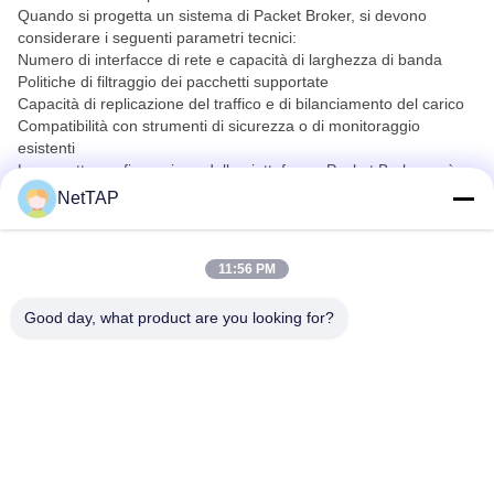
Quando si progetta un sistema di Packet Broker, si devono
considerare i seguenti parametri tecnici:
Numero di interfacce di rete e capacità di larghezza di banda
Politiche di filtraggio dei pacchetti supportate
Capacità di replicazione del traffico e di bilanciamento del carico
Compatibilità con strumenti di sicurezza o di monitoraggio
esistenti
La corretta configurazione della piattaforma Packet Broker può
aiutare le imprese a costruire un sistema di monitoraggio più
NetTAP
efficiente in ambienti di rete complessi.
11:56 PM
Good day, what product are you looking for?
Chengdu Shuwei Communication
Technology Co., Ltd.
jerry@nettap.com.cn
+86-028-84776105-606
2F, G4 del parco del softwar